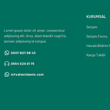
KURUMSAL
İletişim
Lorem ipsum dolor sit amet, consectetur
adipiscing elit. Arcu, diam blandit sagittis,
İletişim Formu
laoreet adipiscing id congue.
Havale Bildirim
0507 827 98 43
Kargo Takibi
0554 529 91 75
info@antikevin.com