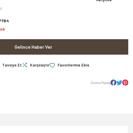
e!
P7B4
Yok
Gelince Haber Ver
Tavsiye Et
Karşılaştır
Ürünü Payaş