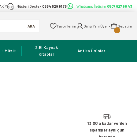
AKİP
Müşteri Destek
0554 529 91 75
Whatsapp İletişim
0507 827 98 43
ARA
Favorilerim
Giriş/Yeni Üyelik
Sepetim
2.El Kaynak
 - Müzik
Antika Ürünler
Kitaplar
13:00’a kadar verilen
siparişler aynı gün
kargoda