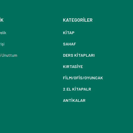
İK
KATEGORİLER
elik
KİTAP
işi
SAHAF
i Unuttum
DERS KİTAPLARI
KIRTASİYE
FİLM/OFİS/OYUNCAK
2.EL KİTAPALR
ANTİKALAR