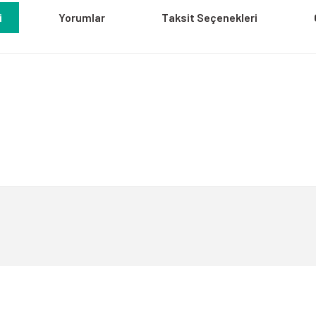
i
Yorumlar
Taksit Seçenekleri
a yetersiz gördüğünüz noktaları öneri formunu kullanarak tarafımıza iletebili
Bu ürüne ilk yorumu siz yapın!
Yorum Yaz