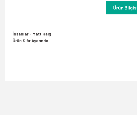
Ürün Bilgis
İnsanlar - Matt Haig
Ürün Sıfır Ayarında
Bu ürünün fiyat bilgisi, resim, ürün açıklamalarında ve diğer konulard
Görüş ve önerileriniz için teşekkür ederiz.
Ürün resmi kalitesiz, bozuk veya görüntülenemiyor.
Ürün açıklamasında eksik bilgiler bulunuyor.
Ürün bilgilerinde hatalar bulunuyor.
Ürün fiyatı diğer sitelerden daha pahalı.
Bu ürüne benzer farklı alternatifler olmalı.