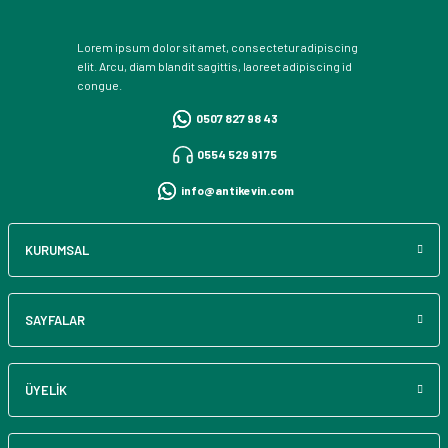
Lorem ipsum dolor sit amet, consectetur adipiscing
elit. Arcu, diam blandit sagittis, laoreet adipiscing id
congue.
0507 827 98 43
0554 529 91 75
info@antikevin.com
KURUMSAL
SAYFALAR
ÜYELİK