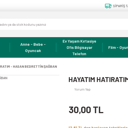
SİPARİŞ T
Ev Yaşam Kırtasiye
Anne - Bebe -
Ofis Bilgisayar
Film - Oyun
Oyuncak
Telefon
IRATIM - HASAN BEDRETTİN ŞAĞBAN
HAYATIM HATIRATI
Yorum Yap
30,00 TL
*2,81 TL den başlayan taksitlerle