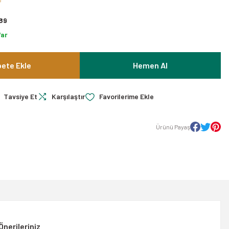
89
Var
ete Ekle
Hemen Al
Tavsiye Et
Karşılaştır
Ürünü Payaş
Önerileriniz