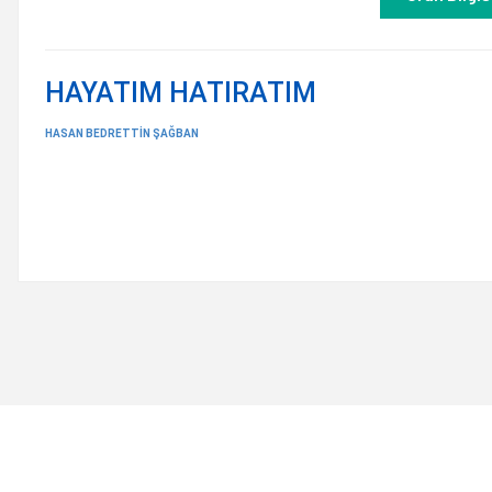
HAYATIM HATIRATIM
HASAN BEDRETTİN ŞAĞBAN
Bu ürünün fiyat bilgisi, resim, ürün açıklamalarında ve diğer konulard
Görüş ve önerileriniz için teşekkür ederiz.
Ürün resmi kalitesiz, bozuk veya görüntülenemiyor.
Ürün açıklamasında eksik bilgiler bulunuyor.
Ürün bilgilerinde hatalar bulunuyor.
Ürün fiyatı diğer sitelerden daha pahalı.
Bu ürüne benzer farklı alternatifler olmalı.