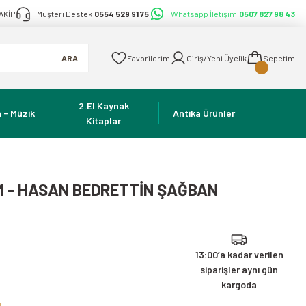
AKİP
Müşteri Destek
0554 529 91 75
Whatsapp İletişim
0507 827 98 43
ARA
Favorilerim
Giriş/Yeni Üyelik
Sepetim
2.El Kaynak
 - Müzik
Antika Ürünler
Kitaplar
M - HASAN BEDRETTİN ŞAĞBAN
13:00’a kadar verilen
siparişler aynı gün
kargoda
!