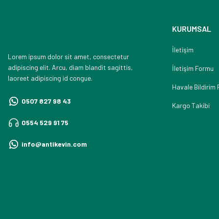
KURUMSAL
İletişim
Lorem ipsum dolor sit amet, consectetur
adipiscing elit. Arcu, diam blandit sagittis,
İletişim Formu
laoreet adipiscing id congue.
Havale Bildirim
0507 827 98 43
Kargo Takibi
0554 529 91 75
info@antikevin.com