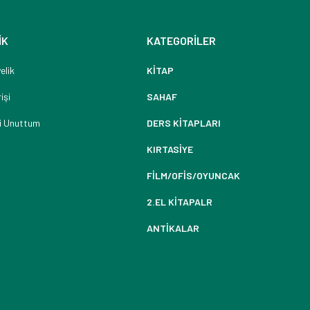
İK
KATEGORİLER
elik
KİTAP
işi
SAHAF
i Unuttum
DERS KİTAPLARI
KIRTASİYE
FİLM/OFİS/OYUNCAK
2.EL KİTAPALR
ANTİKALAR