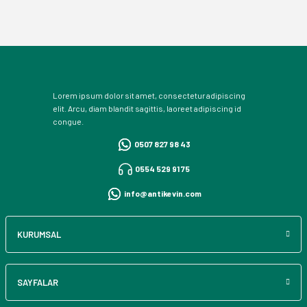
Lorem ipsum dolor sit amet, consectetur adipiscing
elit. Arcu, diam blandit sagittis, laoreet adipiscing id
congue.
0507 827 98 43
0554 529 91 75
info@antikevin.com
KURUMSAL
SAYFALAR