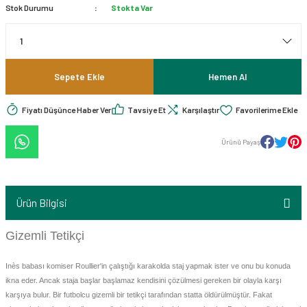
Stok Durumu
Stokta Var
 - Dünya Edebiyatı
 KİTAPLAR
itaplar
ebiyatı - Roman
K KİTAPLAR
taplar
iyat Roman Hikaye
Sepete Ekle
Hemen Al
ve Kaynak Kitaplar
 KİTAPLAR
taplar
Psikoloji - Kişisel Gelişim
Fiyatı Düşünce Haber Ver
Tavsiye Et
Karşılaştır
stroloji-Fal-Rüya Tabirleri-Tarot
 KİTAPLAR
itapları
lar
Ürünü Payaş
iyografi - Otobiyografi - Monografi
 KİTAPLAR
 - İktisat - Ekonomi - Para - Borsa
 Çizgi Roman
 KİTAPLAR
Kitaplar
Ürün Bilgisi
iyat Roman Hikaye
K KİTAP
ler
ık
Gizemli Tetikçi
İnsan Davranışları / Kişisel Gelişim
AK KİTAP
 Kitap
Inès babası komiser Roullier'in çalıştığı karakolda staj yapmak ister ve onu bu konuda
ikna eder. Ancak staja başlar başlamaz kendisini çözülmesi gereken bir olayla karşı
inler - Mitolojiler / Dinler Tarihi - Felsefesi
S - SMMM ve KURUM SINAVLARINA
mm ve Kurum Sınavlarına Hazırlık
karşıya bulur. Bir futbolcu gizemli bir tetikçi tarafından statta öldürülmüştür. Fakat
 Araştırma-İnceleme