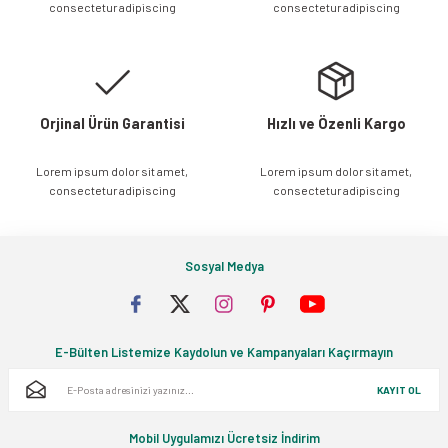
consectetur adipiscing
consectetur adipiscing
Ürün fiyatı diğer sitelerden daha pahalı.
Bu ürüne benzer farklı alternatifler olmalı.
Orjinal Ürün Garantisi
Hızlı ve Özenli Kargo
Lorem ipsum dolor sit amet,
Lorem ipsum dolor sit amet,
Gönder
consectetur adipiscing
consectetur adipiscing
Sosyal Medya
E-Bülten Listemize Kaydolun ve Kampanyaları Kaçırmayın
KAYIT OL
Mobil Uygulamızı Ücretsiz İndirim