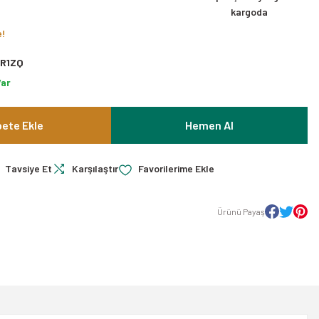
kargoda
e!
R1ZQ
Var
ete Ekle
Hemen Al
Tavsiye Et
Karşılaştır
Ürünü Payaş