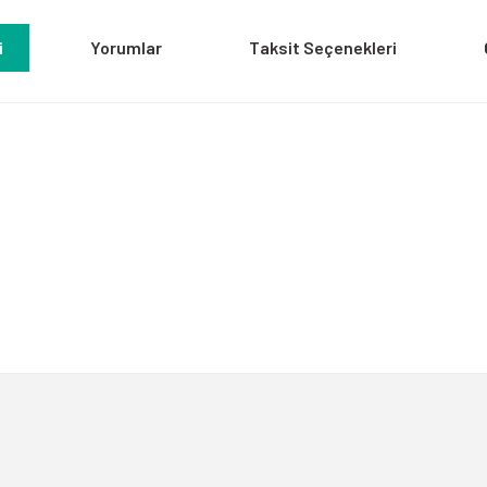
i
Yorumlar
Taksit Seçenekleri
a yetersiz gördüğünüz noktaları öneri formunu kullanarak tarafımıza iletebili
Bu ürüne ilk yorumu siz yapın!
Yorum Yaz