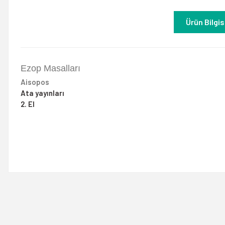
Ürün Bilgis
Ezop Masalları
Aisopos
Ata yayınları
2. El
Bu ürünün fiyat bilgisi, resim, ürün açıklamalarında ve diğer konulard
Görüş ve önerileriniz için teşekkür ederiz.
Ürün resmi kalitesiz, bozuk veya görüntülenemiyor.
Ürün açıklamasında eksik bilgiler bulunuyor.
Ürün bilgilerinde hatalar bulunuyor.