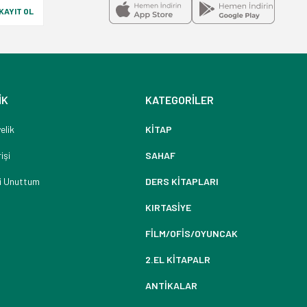
KAYIT OL
İK
KATEGORİLER
elik
KİTAP
işi
SAHAF
i Unuttum
DERS KİTAPLARI
KIRTASİYE
FİLM/OFİS/OYUNCAK
2.EL KİTAPALR
ANTİKALAR