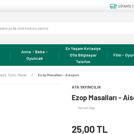
SİPARİŞ T
Ev Yaşam Kırtasiye
Anne - Bebe -
Ofis Bilgisayar
Film - Oyun
Oyuncak
Telefon
kaye, Öykü, Masal
Ezop Masalları - Aisopos
ATA YAYINCILIK
Ezop Masalları - Ai
Yorum Yap
25,00 TL