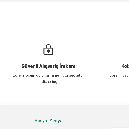
Ürün fiyatı diğer sitelerden daha pahalı.
Bu ürüne benzer farklı alternatifler olmalı.
Güvenli Alışveriş İmkanı
Kol
Lorem ipsum dolor sit amet, consectetur
Lorem ipsu
adipiscing
Sosyal Medya