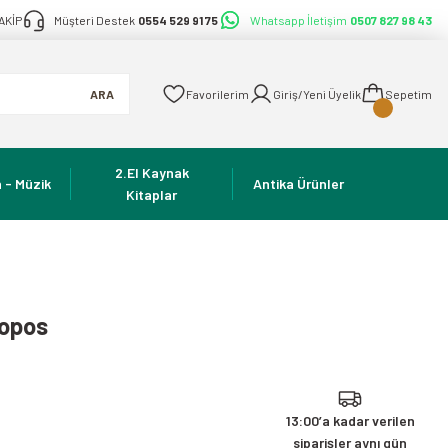
AKİP
Müşteri Destek
0554 529 91 75
Whatsapp İletişim
0507 827 98 43
ARA
Favorilerim
Giriş/Yeni Üyelik
Sepetim
2.El Kaynak
 - Müzik
Antika Ürünler
Kitaplar
sopos
13:00’a kadar verilen
siparişler aynı gün