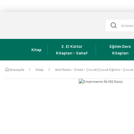
2. El Kültür
Eğitim Ders
Kitap
Kitapları - Sahaf
Kitapları
Anasayfa
Kitap
Aile (Kadın - Erkek - Çocuk) Çocuk Eğitimi - Çocu