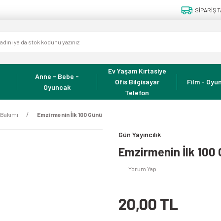
SİPARİŞ T
Ev Yaşam Kırtasiye
Anne - Bebe -
Ofis Bilgisayar
Film - Oyun
Oyuncak
Telefon
k Bakımı
Emzirmenin İlk 100 Günü
Gün Yayıncılık
Emzirmenin İlk 100
Yorum Yap
20,00 TL