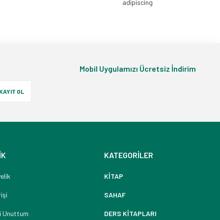
adipiscing
Mobil Uygulamızı Ücretsiz İndirim
KAYIT OL
İK
KATEGORİLER
elik
KİTAP
işi
SAHAF
i Unuttum
DERS KİTAPLARI