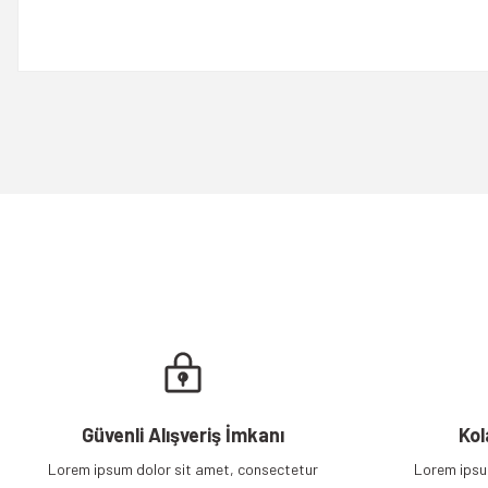
Bu ürünün fiyat bilgisi, resim, ürün açıklamalarında ve diğer konulard
Görüş ve önerileriniz için teşekkür ederiz.
Ürün resmi kalitesiz, bozuk veya görüntülenemiyor.
Ürün açıklamasında eksik bilgiler bulunuyor.
Ürün bilgilerinde hatalar bulunuyor.
Ürün fiyatı diğer sitelerden daha pahalı.
Bu ürüne benzer farklı alternatifler olmalı.
Güvenli Alışveriş İmkanı
Kol
Lorem ipsum dolor sit amet, consectetur
Lorem ipsu