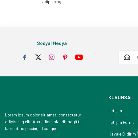
adipiscing
Sosyal Medya
KURUMSAL
İletişim
Lorem ipsum dolor sit amet, consectetur
adipiscing elit. Arcu, diam blandit sagittis,
İletişim Formu
laoreet adipiscing id congue.
Havale Bildirim