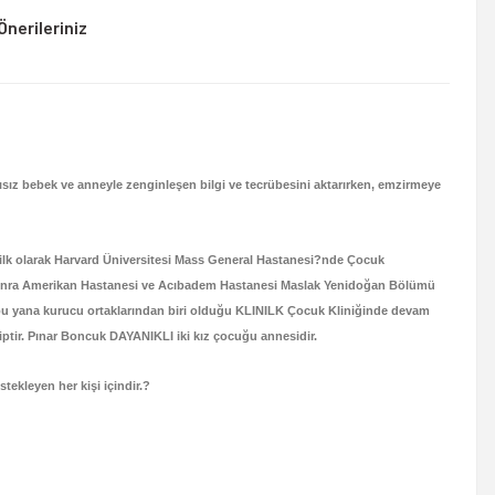
Önerileriniz
sayısız bebek ve anneyle zenginleşen bilgi ve tecrübesini aktarırken, emzirmeye
ilk olarak Harvard Üniversitesi Mass General Hastanesi?nde Çocuk
 sonra Amerikan Hastanesi ve Acıbadem Hastanesi Maslak Yenidoğan Bölümü
bu yana kurucu ortaklarından biri olduğu KLINILK Çocuk Kliniğinde devam
iptir. Pınar Boncuk DAYANIKLI iki kız çocuğu annesidir.
kleyen her kişi içindir.?