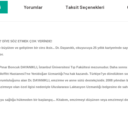
i
Yorumlar
Taksit Seçenekleri
? DİYE SÖZ ETMEK ÇOK YERİNDE!
 büyüten ve geliştiren bir cins iksir... Dr. Dayanıklı, okuyucuya 25 yıllık kariyerinde 
or.
 Pınar Boncuk DAYANIKLI, İstanbul Üniversitesi Tıp Fakültesi mezunudur. Daha sonra 
sco Moffitt Hastanesi?ne Yenidoğan Uzmanlığı?na hak kazandı. Türkiye?ye döndükten
umluluğunu alan Dr. DAYANIKLI, emzirme ve anne sütü destekçisidir. 2008 yılından 
mzirmeye olan özel ilgisi nedeniyle Uluslararası Laktasyon Uzmanlığı belgesine de sah
u sağlığa hükmeden bir başlangıç... Kitabım, emzirmeyi düşünen veya emzirmeyi deste