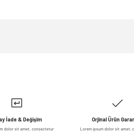
a yetersiz gördüğünüz noktaları öneri formunu kullanarak tarafımıza iletebili
Bu ürüne ilk yorumu siz yapın!
Yorum Yaz
Gönder
ay İade & Değişim
Orjinal Ürün Garan
m dolor sit amet, consectetur
Lorem ipsum dolor sit amet, 