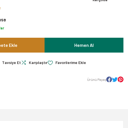
!
058
Var
ete Ekle
Hemen Al
Tavsiye Et
Karşılaştır
Ürünü Payaş