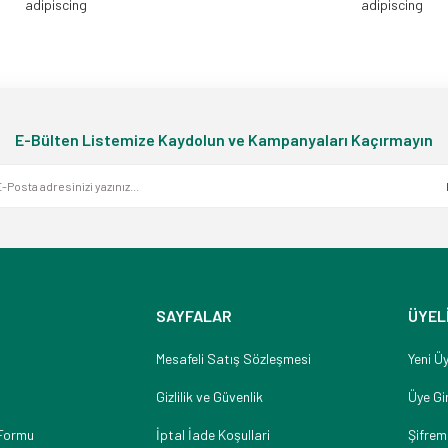
adipiscing
adipiscing
E-Bülten Listemize Kaydolun ve Kampanyaları Kaçırmayın
SAYFALAR
ÜYEL
Mesafeli Satış Sözleşmesi
Yeni Üy
Gizlilik ve Güvenlik
Üye Gir
 Formu
İptal İade Koşullari
Şifrem