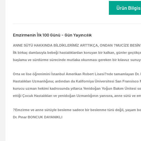
Ürün Bilgis
Emzirmenin İlk 100 Günü - Gün Yayıncılık
ANNE SÜTÜ HAKKINDA BİLDİKLERİMİZ ARTTIKÇA, ONDAN ?MUCİZE BESİN
İlk birkaç damlasıyla bebeği hastalıklardan koruyan bir kalkan, günler geçtikçe
başlama ve sürdürme sürecinde mutlaka okunması gereken bir kılavuz sunuy
Orta ve lise öğrenimini İstanbul Amerikan Robert Lisesi?nde tamamlayan Dr.
Hastalıkları Uzmanlığına; ardından da Kaliforniya Üniversitesi San Fransi
kurucu uzman hekimi kadrosunda yıllarca Yenidoğan Yoğun Bakım Ünitesi sor
ettiği Çocuk Hastalıkları ve yenidoğan Uzmanlığının yanısıra, anne sütü ve e
?Emzirme ve anne sütüyle besleme sadece bir beslenme türü değil, yaşam boy
Dr. Pınar BONCUK DAYANIKLI