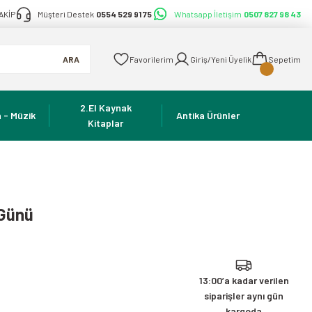
AKİP
Müşteri Destek
0554 529 91 75
Whatsapp İletişim
0507 827 98 43
ARA
Favorilerim
Giriş/Yeni Üyelik
Sepetim
2.El Kaynak
 - Müzik
Antika Ürünler
Kitaplar
 Günü
13:00’a kadar verilen
siparişler aynı gün
kargoda