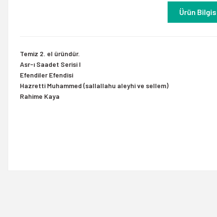
Ürün Bilgis
Temiz 2. el üründür.
Asr-ı Saadet Serisi I
Efendiler Efendisi
Hazretti Muhammed (sallallahu aleyhi ve sellem)
Rahime Kaya
Bu ürünün fiyat bilgisi, resim, ürün açıklamalarında ve diğer konulard
Görüş ve önerileriniz için teşekkür ederiz.
Ürün resmi kalitesiz, bozuk veya görüntülenemiyor.
Ürün açıklamasında eksik bilgiler bulunuyor.
Ürün bilgilerinde hatalar bulunuyor.