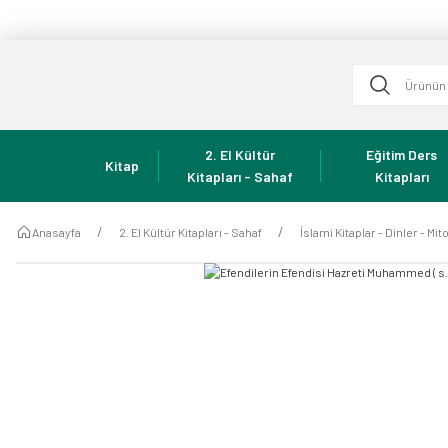
2. El Kültür
Eğitim Ders
Kitap
Kitapları - Sahaf
Kitapları
Anasayfa
2. El Kültür Kitapları - Sahaf
İslami Kitaplar - Dinler - Mito