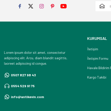
KURUMSAL
İletişim
Lorem ipsum dolor sit amet, consectetur
adipiscing elit. Arcu, diam blandit sagittis,
İletişim Formu
laoreet adipiscing id congue.
Havale Bildirim
0507 827 98 43
Kargo Takibi
0554 529 91 75
info@antikevin.com