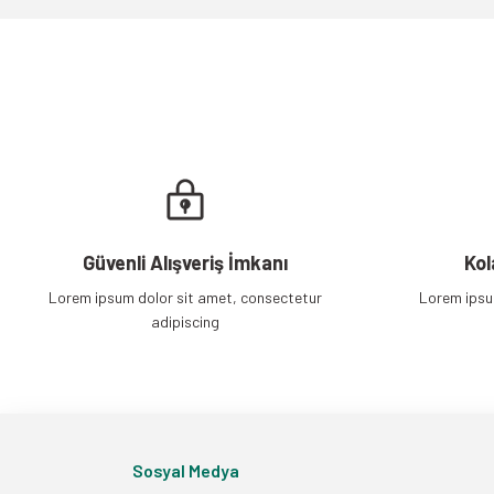
Ürün fiyatı diğer sitelerden daha pahalı.
Bu ürüne benzer farklı alternatifler olmalı.
Güvenli Alışveriş İmkanı
Kol
Lorem ipsum dolor sit amet, consectetur
Lorem ipsu
adipiscing
Sosyal Medya