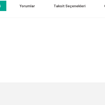
i
Yorumlar
Taksit Seçenekleri
a yetersiz gördüğünüz noktaları öneri formunu kullanarak tarafımıza iletebili
Bu ürüne ilk yorumu siz yapın!
Yorum Yaz