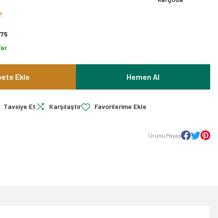
!
75
Var
ete Ekle
Hemen Al
Tavsiye Et
Karşılaştır
Ürünü Payaş