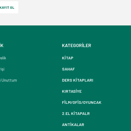
KAYIT OL
İK
KATEGORİLER
elik
KİTAP
işi
SAHAF
i Unuttum
DERS KİTAPLARI
KIRTASİYE
FİLM/OFİS/OYUNCAK
2.EL KİTAPALR
ANTİKALAR