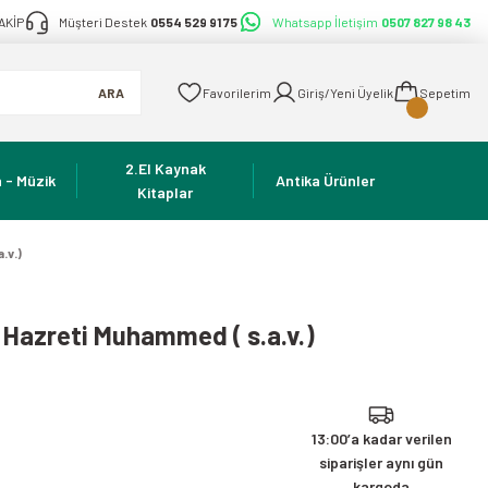
AKİP
Müşteri Destek
0554 529 91 75
Whatsapp İletişim
0507 827 98 43
ARA
Favorilerim
Giriş/Yeni Üyelik
Sepetim
2.El Kaynak
 - Müzik
Antika Ürünler
Kitaplar
.v.)
i Hazreti Muhammed ( s.a.v.)
13:00’a kadar verilen
siparişler aynı gün
kargoda