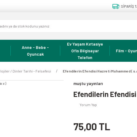
SİPARİŞ T
Ev Yaşam Kırtasiye
Anne - Bebe -
Ofis Bilgisayar
Film - Oyun
Oyuncak
Telefon
lojiler / Dinler Tarihi - Felsefesi
Efendilerin Efendisi Hazreti Muhammed ( s.a
muştu yayınları
Efendilerin Efendis
Yorum Yap
75,00 TL