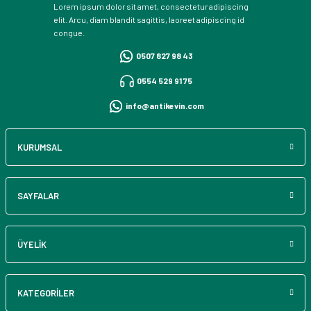
Lorem ipsum dolor sit amet, consectetur adipiscing
elit. Arcu, diam blandit sagittis, laoreet adipiscing id
congue.
0507 827 98 43
0554 529 91 75
info@antikevin.com
KURUMSAL
SAYFALAR
ÜYELİK
KATEGORİLER