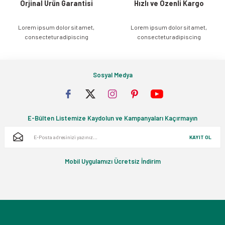
Orjinal Ürün Garantisi
Hızlı ve Özenli Kargo
Lorem ipsum dolor sit amet,
Lorem ipsum dolor sit amet,
Gönder
consectetur adipiscing
consectetur adipiscing
Sosyal Medya
E-Bülten Listemize Kaydolun ve Kampanyaları Kaçırmayın
KAYIT OL
Mobil Uygulamızı Ücretsiz İndirim