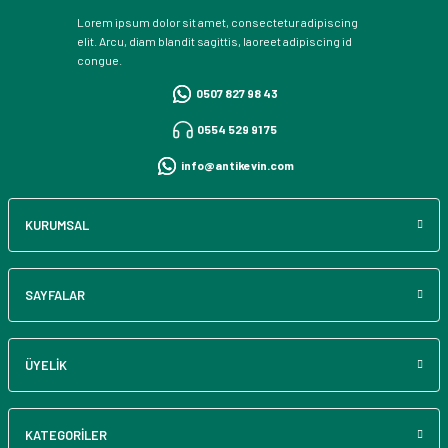
Lorem ipsum dolor sit amet, consectetur adipiscing
elit. Arcu, diam blandit sagittis, laoreet adipiscing id
congue.
0507 827 98 43
0554 529 91 75
info@antikevin.com
KURUMSAL
SAYFALAR
ÜYELİK
KATEGORİLER