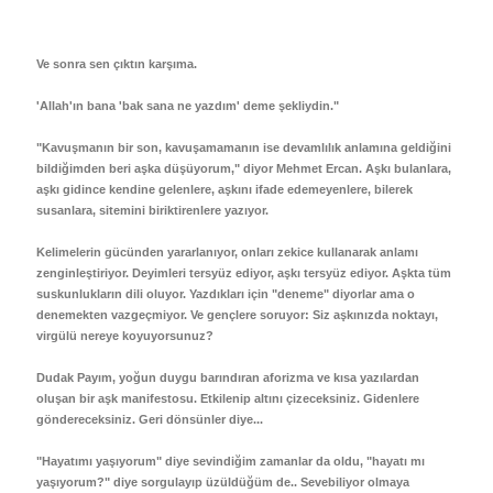
 - Devletler - Uluslar
r
hi / Osmanlı - Cumhuriyet Tarihi
R
Ve sonra sen çıktın karşıma.
yimler Atasözleri Atlas
R - DEYİMLER - ATASÖZLERİ
'Allah'ın bana 'bak sana ne yazdım' deme şekliydin."
rası ilişkiler-Dış Politika-Ulus-Milliyetçilik
ları
"Kavuşmanın bir son, kavuşamamanın ise devamlılık anlamına geldiğini
bildiğimden beri aşka düşüyorum," diyor Mehmet Ercan. Aşkı bulanlara,
itapları
aşkı gidince kendine gelenlere, aşkını ifade edemeyenlere, bilerek
 Şiir
susanlara, sitemini biriktirenlere yazıyor.
Askeri tarih
lizce / Referans - Sözlük -Gramer - Klavuz
Kelimelerin gücünden yararlanıyor, onları zekice kullanarak anlamı
zenginleştiriyor. Deyimleri tersyüz ediyor, aşkı tersyüz ediyor. Aşkta tüm
suskunlukların dili oluyor. Yazdıkları için "deneme" diyorlar ama o
denemekten vazgeçmiyor. Ve gençlere soruyor: Siz aşkınızda noktayı,
virgülü nereye koyuyorsunuz?
ans Kitaplar
Dudak Payım, yoğun duygu barındıran aforizma ve kısa yazılardan
oluşan bir aşk manifestosu. Etkilenip altını çizeceksiniz. Gidenlere
göndereceksiniz. Geri dönsünler diye...
"Hayatımı yaşıyorum" diye sevindiğim zamanlar da oldu, "hayatı mı
yaşıyorum?" diye sorgulayıp üzüldüğüm de.. Sevebiliyor olmaya