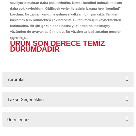
seviliyor olmaktan daha çok sevindim. Kimde kendimi bulmak istesem
daha çok kayboldum. Gidilecek yerler listesinin başına hep "kendimi"
koydum. Ne zaman kendime gelmeye kalksam bir işim çıktı. Yeniden
başlamak için bitirmekten çekinmedim. Bulabilmek için kaybetmekten
korkmadım. Bir çift gözün bana bakışı yüzünden de, bakmayışı
yüzünden de uyuyamadığım oldu. Bu yüzden az bağlamadım geceleri
sabahlara...
ÜRÜN SON DERECE TEMİZ
DURUMDADIR
Yorumlar
Taksit Seçenekleri
Bu ürüne ilk yorumu siz yapın!
Önerileriniz
Yorum Yaz
Bu ürünün fiyat bilgisi, resim, ürün açıklamalarında ve diğer konularda