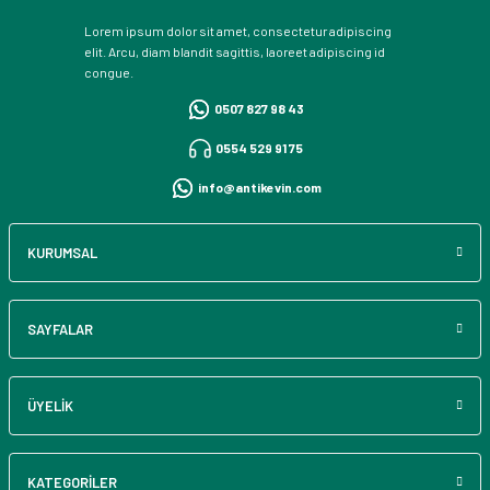
Lorem ipsum dolor sit amet, consectetur adipiscing
elit. Arcu, diam blandit sagittis, laoreet adipiscing id
congue.
0507 827 98 43
0554 529 91 75
info@antikevin.com
KURUMSAL
SAYFALAR
ÜYELİK
KATEGORİLER