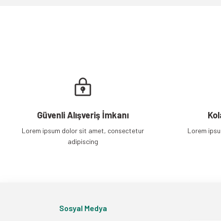
Ürün fiyatı diğer sitelerden daha pahalı.
Bu ürüne benzer farklı alternatifler olmalı.
Güvenli Alışveriş İmkanı
Kol
Lorem ipsum dolor sit amet, consectetur
Lorem ipsu
adipiscing
Sosyal Medya