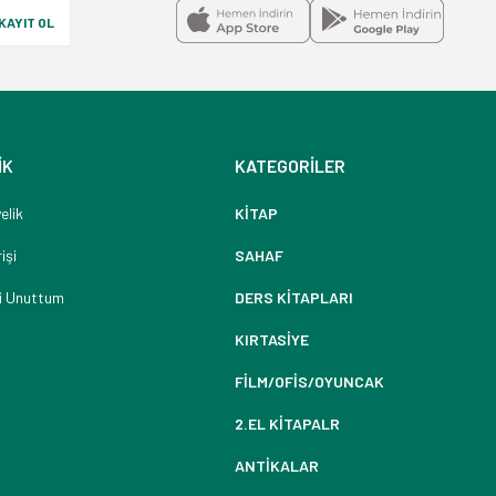
KAYIT OL
İK
KATEGORİLER
elik
KİTAP
işi
SAHAF
i Unuttum
DERS KİTAPLARI
KIRTASİYE
FİLM/OFİS/OYUNCAK
2.EL KİTAPALR
ANTİKALAR