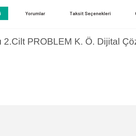
i
Yorumlar
Taksit Seçenekleri
 2.Cilt PROBLEM K. Ö. Dijital 
a yetersiz gördüğünüz noktaları öneri formunu kullanarak tarafımıza iletebili
Bu ürüne ilk yorumu siz yapın!
Yorum Yaz