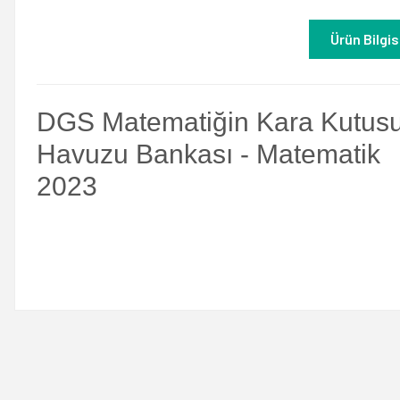
Ürün Bilgis
DGS Matematiğin Kara Kutusu
Havuzu Bankası - Matematik
2023
Bu ürünün fiyat bilgisi, resim, ürün açıklamalarında ve diğer konulard
Görüş ve önerileriniz için teşekkür ederiz.
Ürün resmi kalitesiz, bozuk veya görüntülenemiyor.
Ürün açıklamasında eksik bilgiler bulunuyor.
Ürün bilgilerinde hatalar bulunuyor.