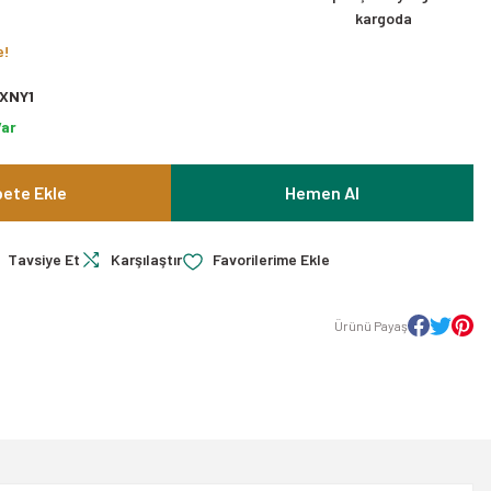
kargoda
e!
XNY1
Var
ete Ekle
Hemen Al
Tavsiye Et
Karşılaştır
Ürünü Payaş