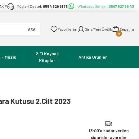
AKİP
Müşteri Destek
0554 529 91 75
Whatsapp İletişim
0507 827 98 43
ARA
Favorilerim
Giriş/Yeni Üyelik
Sepetim
0
2.El Kaynak
 - Müzik
Antika Ürünler
Kitaplar
ra Kutusu 2.Cilt 2023
13:00’a kadar verilen
siparişler aynı gün