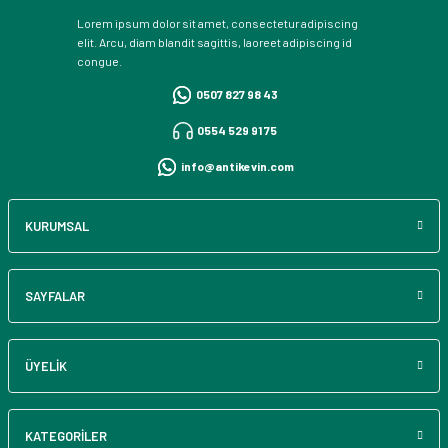
Lorem ipsum dolor sit amet, consectetur adipiscing
elit. Arcu, diam blandit sagittis, laoreet adipiscing id
congue.
0507 827 98 43
0554 529 91 75
info@antikevin.com
KURUMSAL
SAYFALAR
ÜYELİK
KATEGORİLER