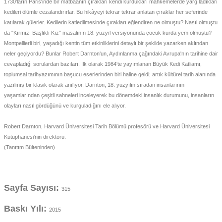
1730'ların Paris'inde bir matbaanın çırakları kendi kurdukları mahkemelerde yargıladıkları
 - Devletler - Uluslar
r
kedileri ölümle cezalandırırlar. Bu hikâyeyi tekrar tekrar anlatan çıraklar her seferinde
hi / Osmanlı - Cumhuriyet Tarihi
R
katılarak gülerler. Kedilerin katledilmesinde çırakları eğlendiren ne olmuştu? Nasıl olmuştu
yimler Atasözleri Atlas
da "Kırmızı Başlıklı Kız" masalının 18. yüzyıl versiyonunda çocuk kurda yem olmuştu?
R - DEYİMLER - ATASÖZLERİ
Montpellierli biri, yaşadığı kentin tüm etkinliklerini detaylı bir şekilde yazarken aklından
neler geçiyordu? Bunlar Robert Darnton'un, Aydınlanma çağındaki Avrupa'nın tarihine dair
rası ilişkiler-Dış Politika-Ulus-Milliyetçilik
ları
cevapladığı sorulardan bazıları. İlk olarak 1984'te yayımlanan Büyük Kedi Katliamı,
toplumsal tarihyazımının başucu eserlerinden biri haline geldi; artık kültürel tarih alanında
itapları
yazılmış bir klasik olarak anılıyor. Darnton, 18. yüzyılın sıradan insanlarının
 Şiir
yaşamlarından çeşitli sahneleri inceleyerek bu dönemdeki insanlık durumunu, insanların
Askeri tarih
olayları nasıl gördüğünü ve kurguladığını ele alıyor.
lizce / Referans - Sözlük -Gramer - Klavuz
Robert Darnton, Harvard Üniversitesi Tarih Bölümü profesörü ve Harvard Üniversitesi
Kütüphanesi'nin direktörü.
(Tanıtım Bülteninden)
ans Kitaplar
Sayfa Sayısı:
315
Baskı Yılı:
2015