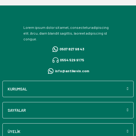
Lorem ipsum dolor sit amet, consectetur adipiscing
elit. Arcu, diam blandit sagittis, laoreet adipiscing id
congue.
0507 827 98 43
0554 529 91 75
info@antikevin.com
KURUMSAL
SAYFALAR
ÜYELİK