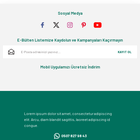
Sosyal Medya
E-Bülten Listemize Kaydolun ve Kampanyaları Kaçırmayın
KAYIT OL
Mobil Uygulamızı Ücretsiz İndirim
Lorem ipsum dolor sit amet, consectetur adipiscing
elit. Arcu, diam blandit sagittis, laoreet adipiscing id
congue.
0507 827 98 43