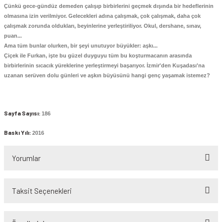
Çünkü gece-gündüz demeden çalışıp birbirlerini geçmek dışında bir hedeflerinin
 - Devletler - Uluslar
r
hi / Osmanlı - Cumhuriyet Tarihi
R
olmasına izin verilmiyor. Gelecekleri adına çalışmak, çok çalışmak, daha çok
çalışmak zorunda oldukları, beyinlerine yerleştiriliyor. Okul, dershane, sınav,
yimler Atasözleri Atlas
puan...
R - DEYİMLER - ATASÖZLERİ
Ama tüm bunlar olurken, bir şeyi unutuyor büyükler: aşkı...
Çiçek ile Furkan, işte bu güzel duyguyu tüm bu koşturmacanın arasında
rası ilişkiler-Dış Politika-Ulus-Milliyetçilik
ları
birbirlerinin sıcacık yüreklerine yerleştirmeyi başarıyor. İzmir'den Kuşadası'na
uzanan serüven dolu günleri ve aşkın büyüsünü hangi genç yaşamak istemez?
itapları
 Şiir
Askeri tarih
Sayfa Sayısı:
lizce / Referans - Sözlük -Gramer - Klavuz
186
Baskı Yılı:
2016
ans Kitaplar
Yorumlar
Taksit Seçenekleri
Bu ürüne ilk yorumu siz yapın!