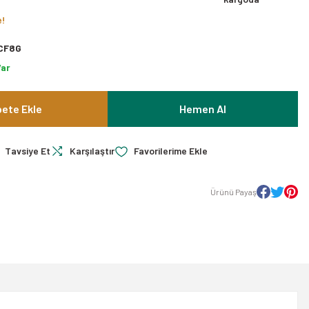
e!
CF8G
Var
ete Ekle
Hemen Al
Tavsiye Et
Karşılaştır
Ürünü Payaş