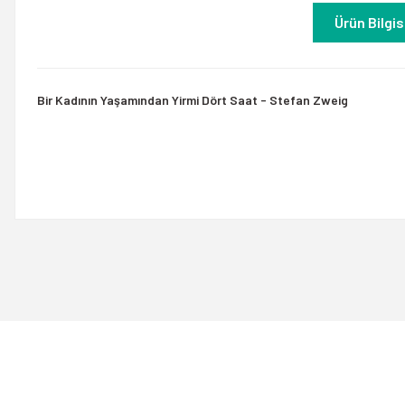
Ürün Bilgis
Bir Kadının Yaşamından Yirmi Dört Saat - Stefan Zweig
Bu ürünün fiyat bilgisi, resim, ürün açıklamalarında ve diğer konulard
Görüş ve önerileriniz için teşekkür ederiz.
Ürün resmi kalitesiz, bozuk veya görüntülenemiyor.
Ürün açıklamasında eksik bilgiler bulunuyor.
Ürün bilgilerinde hatalar bulunuyor.
Ürün fiyatı diğer sitelerden daha pahalı.
Bu ürüne benzer farklı alternatifler olmalı.