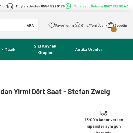
AKİP
Müşteri Destek
0554 529 91 75
Whatsapp İletişim
0507 827 98 43
ARA
Favorilerim
Giriş/Yeni Üyelik
Sepetim
2.El Kaynak
 - Müzik
Antika Ürünler
Kitaplar
dan Yirmi Dört Saat - Stefan Zweig
13:00’a kadar verilen
siparişler aynı gün
kargoda