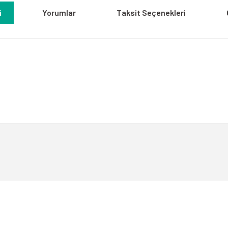
i
Yorumlar
Taksit Seçenekleri
a yetersiz gördüğünüz noktaları öneri formunu kullanarak tarafımıza iletebili
Bu ürüne ilk yorumu siz yapın!
Yorum Yaz