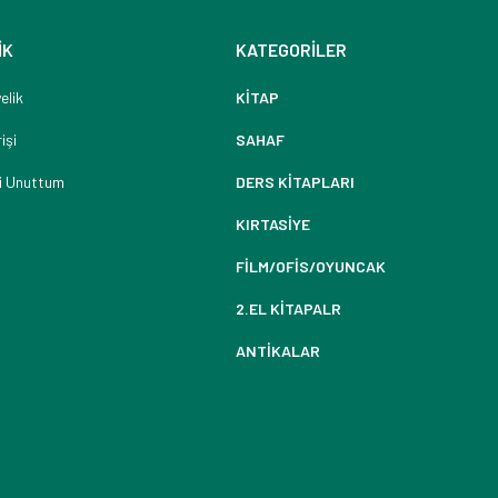
İK
KATEGORİLER
elik
KİTAP
işi
SAHAF
i Unuttum
DERS KİTAPLARI
KIRTASİYE
FİLM/OFİS/OYUNCAK
2.EL KİTAPALR
ANTİKALAR