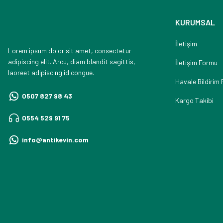
KURUMSAL
İletişim
Lorem ipsum dolor sit amet, consectetur
adipiscing elit. Arcu, diam blandit sagittis,
İletişim Formu
laoreet adipiscing id congue.
Havale Bildirim
0507 827 98 43
Kargo Takibi
0554 529 91 75
info@antikevin.com