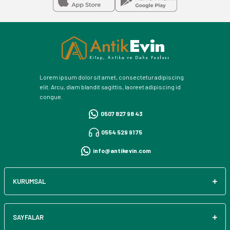
Lorem ipsum dolor sit amet, consectetur adipiscing
elit. Arcu, diam blandit sagittis, laoreet adipiscing id
congue.
0507 827 98 43
0554 529 91 75
info@antikevin.com
KURUMSAL
SAYFALAR