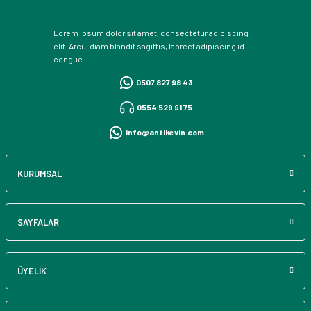
Lorem ipsum dolor sit amet, consectetur adipiscing
elit. Arcu, diam blandit sagittis, laoreet adipiscing id
congue.
0507 827 98 43
0554 529 91 75
info@antikevin.com
KURUMSAL
SAYFALAR
ÜYELİK