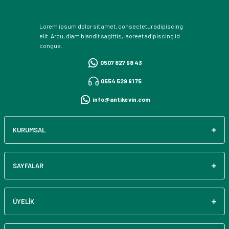
Lorem ipsum dolor sit amet, consectetur adipiscing
elit. Arcu, diam blandit sagittis, laoreet adipiscing id
congue.
0507 827 98 43
0554 529 91 75
info@antikevin.com
KURUMSAL
SAYFALAR
ÜYELİK