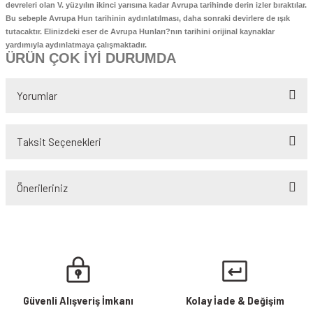
devreleri olan V. yüzyılın ikinci yarısına kadar Avrupa tarihinde derin izler bıraktılar.
 - Devletler - Uluslar
r
Bu sebeple Avrupa Hun tarihinin aydınlatılması, daha sonraki devirlere de ışık
hi / Osmanlı - Cumhuriyet Tarihi
R
tutacaktır. Elinizdeki eser de Avrupa Hunları?nın tarihini orijinal kaynaklar
yardımıyla aydınlatmaya çalışmaktadır.
yimler Atasözleri Atlas
ÜRÜN ÇOK İYİ DURUMDA
R - DEYİMLER - ATASÖZLERİ
rası ilişkiler-Dış Politika-Ulus-Milliyetçilik
ları
Yorumlar
itapları
 Şiir
Taksit Seçenekleri
Askeri tarih
Bu ürüne ilk yorumu siz yapın!
lizce / Referans - Sözlük -Gramer - Klavuz
Önerileriniz
Yorum Yaz
ans Kitaplar
Bu ürünün fiyat bilgisi, resim, ürün açıklamalarında ve diğer konularda
yetersiz gördüğünüz noktaları öneri formunu kullanarak tarafımıza
iletebilirsiniz.
Görüş ve önerileriniz için teşekkür ederiz.
Ürün resmi kalitesiz, bozuk veya görüntülenemiyor.
Güvenli Alışveriş İmkanı
Kolay İade & Değişim