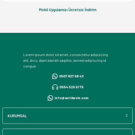
Mobil Uygulamızı Ücretsiz İndirim
Lorem ipsum dolor sit amet, consectetur adipiscing
elit. Arcu, diam blandit sagittis, laoreet adipiscing id
congue.
0507 827 98 43
0554 529 91 75
info@antikevin.com
KURUMSAL