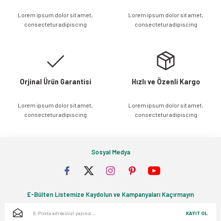
Ürün açıklamasında eksik bilgiler bulunuyor.
Lorem ipsum dolor sit amet,
Lorem ipsum dolor sit amet,
Ürün bilgilerinde hatalar bulunuyor.
consectetur adipiscing
consectetur adipiscing
Ürün fiyatı diğer sitelerden daha pahalı.
Bu ürüne benzer farklı alternatifler olmalı.
Orjinal Ürün Garantisi
Hızlı ve Özenli Kargo
Lorem ipsum dolor sit amet,
Lorem ipsum dolor sit amet,
Gönder
consectetur adipiscing
consectetur adipiscing
Sosyal Medya
E-Bülten Listemize Kaydolun ve Kampanyaları Kaçırmayın
KAYIT OL