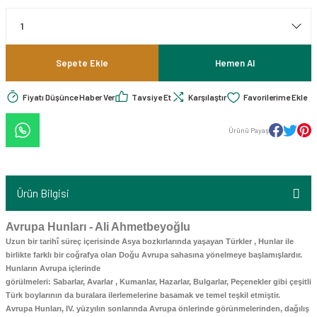
 - Dünya Edebiyatı
 KİTAPLAR
itaplar
ebiyatı - Roman
K KİTAPLAR
taplar
iyat Roman Hikaye
Sepete Ekle
Hemen Al
ve Kaynak Kitaplar
 KİTAPLAR
taplar
Fiyatı Düşünce Haber Ver
Tavsiye Et
Karşılaştır
Psikoloji - Kişisel Gelişim
stroloji-Fal-Rüya Tabirleri-Tarot
 KİTAPLAR
itapları
Ürünü Payaş
lar
iyografi - Otobiyografi - Monografi
 KİTAPLAR
 - İktisat - Ekonomi - Para - Borsa
 Çizgi Roman
 KİTAPLAR
Kitaplar
Ürün Bilgisi
iyat Roman Hikaye
K KİTAP
ler
Avrupa Hunları - Ali Ahmetbeyoğlu
ık
Uzun bir tarihî süreç içerisinde Asya bozkırlarında yaşayan Türkler , Hunlar ile
birlikte farklı bir coğrafya olan Doğu Avrupa sahasına yönelmeye başlamışlardır.
İnsan Davranışları / Kişisel Gelişim
AK KİTAP
 Kitap
Hunların Avrupa içlerinde
görülmeleri: Sabarlar, Avarlar , Kumanlar, Hazarlar, Bulgarlar, Peçenekler gibi çeşitli
inler - Mitolojiler / Dinler Tarihi - Felsefesi
S - SMMM ve KURUM SINAVLARINA
mm ve Kurum Sınavlarına Hazırlık
Türk boylarının da buralara ilerlemelerine basamak ve temel teşkil etmiştir.
 Araştırma-İnceleme
Avrupa Hunları, IV. yüzyılın sonlarında Avrupa önlerinde görünmelerinden, dağılış