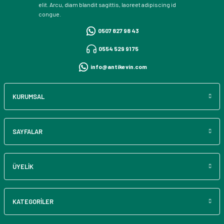
elit. Arcu, diam blandit sagittis, laoreet adipiscing id
congue.
0507 827 98 43
0554 529 91 75
info@antikevin.com
KURUMSAL
SAYFALAR
ÜYELİK
KATEGORİLER