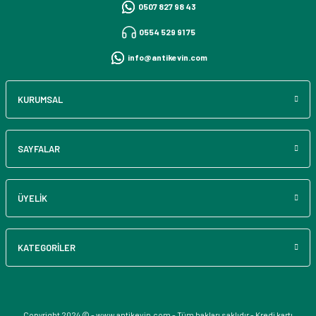
0507 827 98 43
0554 529 91 75
info@antikevin.com
KURUMSAL
SAYFALAR
ÜYELİK
KATEGORİLER
Copyright 2024 © - www.antikevin.com - Tüm hakları saklıdır - Kredi kartı