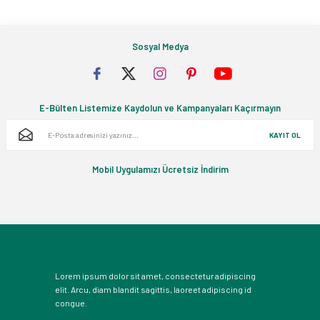
Sosyal Medya
E-Bülten Listemize Kaydolun ve Kampanyaları Kaçırmayın
KAYIT OL
Mobil Uygulamızı Ücretsiz İndirim
Lorem ipsum dolor sit amet, consectetur adipiscing
elit. Arcu, diam blandit sagittis, laoreet adipiscing id
congue.