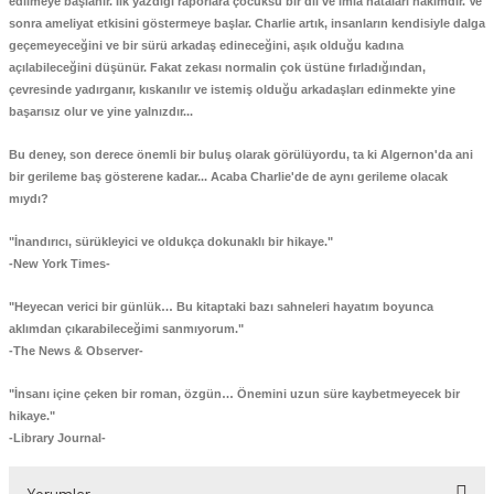
edilmeye başlanır. İlk yazdığı raporlara çocuksu bir dil ve imla hataları hakimdir. Ve
 - Devletler - Uluslar
r
sonra ameliyat etkisini göstermeye başlar. Charlie artık, insanların kendisiyle dalga
hi / Osmanlı - Cumhuriyet Tarihi
R
geçemeyeceğini ve bir sürü arkadaş edineceğini, aşık olduğu kadına
açılabileceğini düşünür. Fakat zekası normalin çok üstüne fırladığından,
yimler Atasözleri Atlas
R - DEYİMLER - ATASÖZLERİ
çevresinde yadırganır, kıskanılır ve istemiş olduğu arkadaşları edinmekte yine
başarısız olur ve yine yalnızdır...
rası ilişkiler-Dış Politika-Ulus-Milliyetçilik
ları
Bu deney, son derece önemli bir buluş olarak görülüyordu, ta ki Algernon'da ani
bir gerileme baş gösterene kadar... Acaba Charlie'de de aynı gerileme olacak
itapları
 Şiir
mıydı?
Askeri tarih
"İnandırıcı, sürükleyici ve oldukça dokunaklı bir hikaye."
lizce / Referans - Sözlük -Gramer - Klavuz
-New York Times-
"Heyecan verici bir günlük… Bu kitaptaki bazı sahneleri hayatım boyunca
aklımdan çıkarabileceğimi sanmıyorum."
ans Kitaplar
-The News & Observer-
"İnsanı içine çeken bir roman, özgün… Önemini uzun süre kaybetmeyecek bir
hikaye."
-Library Journal-
Yorumlar