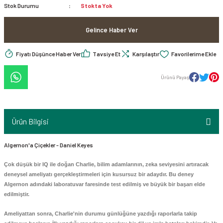
Stok Durumu
Stokta Yok
 - Dünya Edebiyatı
 KİTAPLAR
itaplar
ebiyatı - Roman
Gelince Haber Ver
K KİTAPLAR
taplar
iyat Roman Hikaye
Fiyatı Düşünce Haber Ver
Tavsiye Et
Karşılaştır
ve Kaynak Kitaplar
 KİTAPLAR
taplar
Psikoloji - Kişisel Gelişim
Ürünü Payaş
stroloji-Fal-Rüya Tabirleri-Tarot
 KİTAPLAR
itapları
lar
iyografi - Otobiyografi - Monografi
 KİTAPLAR
 - İktisat - Ekonomi - Para - Borsa
 Çizgi Roman
Ürün Bilgisi
 KİTAPLAR
Kitaplar
Algernon'a Çiçekler - Daniel Keyes
iyat Roman Hikaye
K KİTAP
ler
Çok düşük bir IQ ile doğan Charlie, bilim adamlarının, zeka seviyesini artıracak
ık
deneysel ameliyatı gerçekleştirmeleri için kusursuz bir adaydır. Bu deney
İnsan Davranışları / Kişisel Gelişim
AK KİTAP
 Kitap
Algernon adındaki laboratuvar faresinde test edilmiş ve büyük bir başarı elde
edilmiştir.
inler - Mitolojiler / Dinler Tarihi - Felsefesi
S - SMMM ve KURUM SINAVLARINA
mm ve Kurum Sınavlarına Hazırlık
Ameliyattan sonra, Charlie'nin durumu günlüğüne yazdığı raporlarla takip
 Araştırma-İnceleme