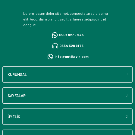
Lorem ipsum dolor sit amet, consectetur adipiscing
elit. Arcu, diam blandit sagittis, laoreet adipiscing id
congue.
0507 827 98 43
0554 529 91 75
info@antikevin.com
KURUMSAL
SAYFALAR
ÜYELİK