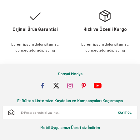
Bu ürüne benzer farklı alternatifler olmalı.
Orjinal Ürün Garantisi
Hızlı ve Özenli Kargo
Lorem ipsum dolor sit amet,
Lorem ipsum dolor sit amet,
Gönder
consectetur adipiscing
consectetur adipiscing
Sosyal Medya
E-Bülten Listemize Kaydolun ve Kampanyaları Kaçırmayın
KAYIT OL
Mobil Uygulamızı Ücretsiz İndirim