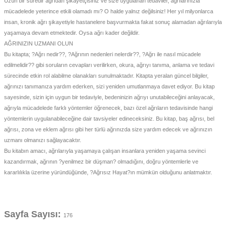
Uzun bir süredir ağrıdan şikayetçisiniz ve size uygulanan tedaviler, ağrılarınızla
 - Devletler - Uluslar
r
mücadelede yeterince etkili olamadı mı? O halde yalnız değilsiniz! Her yıl milyonlarca
hi / Osmanlı - Cumhuriyet Tarihi
R
insan, kronik ağrı şikayetiyle hastanelere başvurmakta fakat sonuç alamadan ağrılarıyla
yaşamaya devam etmektedir. Oysa ağrı kader değildir.
yimler Atasözleri Atlas
R - DEYİMLER - ATASÖZLERİ
AĞRINIZIN UZMANI OLUN
Bu kitapta; ?Ağrı nedir??, ?Ağrının nedenleri nelerdir??, ?Ağrı ile nasıl mücadele
rası ilişkiler-Dış Politika-Ulus-Milliyetçilik
ları
edilmelidir?? gibi soruların cevapları verilirken, okura, ağrıyı tanıma, anlama ve tedavi
sürecinde etkin rol alabilme olanakları sunulmaktadır. Kitapta yeralan güncel bilgiler,
itapları
ağrınızı tanımanıza yardım ederken, sizi yeniden umutlanmaya davet ediyor. Bu kitap
 Şiir
sayesinde, sizin için uygun bir tedaviyle, bedeninizin ağrıyı unutabileceğini anlayacak,
ağrıyla mücadelede farklı yöntemler öğrenecek, bazı özel ağrıların tedavisinde hangi
Askeri tarih
lizce / Referans - Sözlük -Gramer - Klavuz
yöntemlerin uygulanabileceğine dair tavsiyeler edineceksiniz. Bu kitap, baş ağrısı, bel
ağrısı, zona ve eklem ağrısı gibi her türlü ağrınızda size yardım edecek ve ağrınızın
uzmanı olmanızı sağlayacaktır.
Bu kitabın amacı, ağrılarıyla yaşamaya çalışan insanlara yeniden yaşama sevinci
ans Kitaplar
kazandırmak, ağrının ?yenilmez bir düşman? olmadığını, doğru yöntemlerle ve
kararlılıkla üzerine yüründüğünde, ?Ağrısız Hayat?ın mümkün olduğunu anlatmaktır.
Sayfa Sayısı:
176