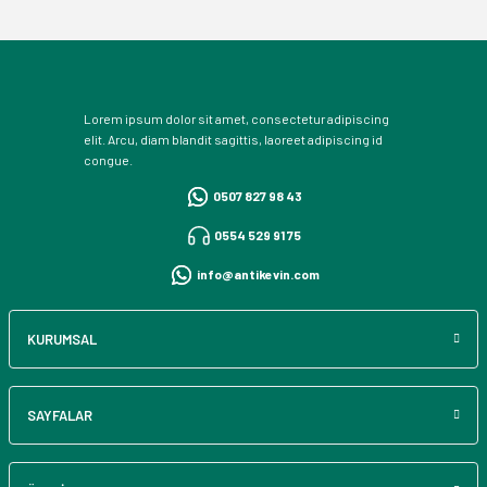
Lorem ipsum dolor sit amet, consectetur adipiscing
elit. Arcu, diam blandit sagittis, laoreet adipiscing id
congue.
0507 827 98 43
0554 529 91 75
info@antikevin.com
KURUMSAL
SAYFALAR