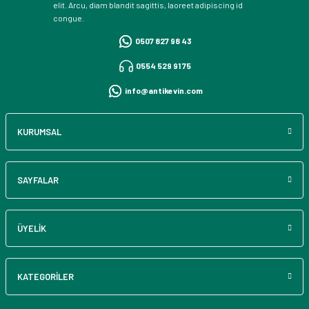
elit. Arcu, diam blandit sagittis, laoreet adipiscing id
congue.
0507 827 98 43
0554 529 91 75
info@antikevin.com
KURUMSAL
SAYFALAR
ÜYELİK
KATEGORİLER